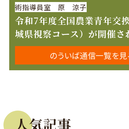
術指導員室 原 涼子
令和7年度全国農業青年交
城県視察コース）が開催さ
のういば通信一覧を見
人気記事