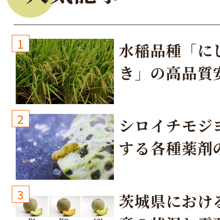
1
水稲品種「に
き」の高品質
培方法
2
シロイチモジ
する各種薬剤
3
茨城県におけ