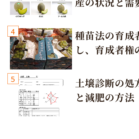
産の状況と需
取り組み
4
種苗法の育成
し、育成者権
生しないよう
しょう！
5
土壌診断の処
と減肥の方法