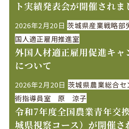
ト実績発表会が開催されま
2026年2月20日
茨城県産業戦略部
国人適正雇用推進室
外国人材適正雇用促進キャ
について
2026年2月20日
茨城県農業総合セ
術指導員室 原 涼子
令和7年度全国農業青年交
城県視察コース）が開催さ