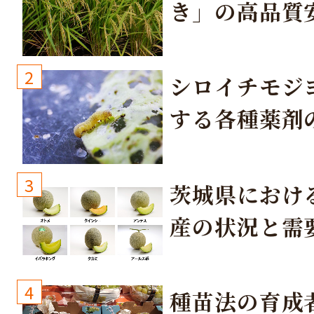
き」の高品質
培方法
2
シロイチモジ
する各種薬剤
3
茨城県におけ
産の状況と需
取り組み
4
種苗法の育成