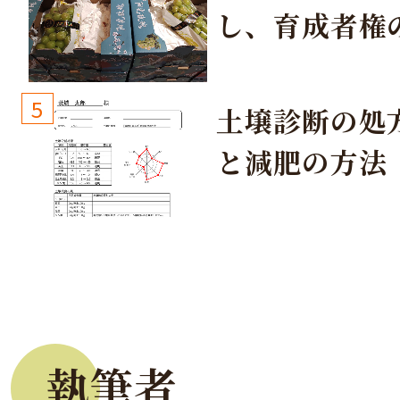
し、育成者権
生しないよう
しょう！
5
土壌診断の処
と減肥の方法
執筆者