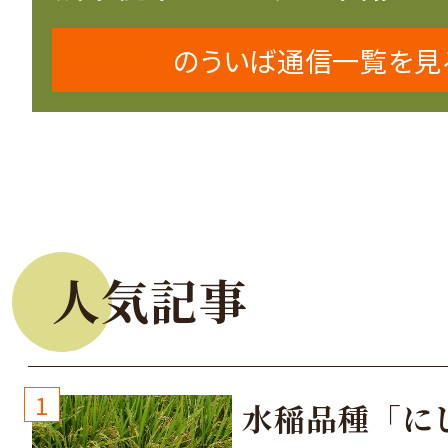
のういば通信一覧を見
人気記事
1
水稲品種「に