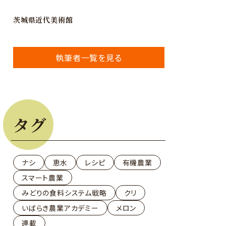
茨城県近代美術館
執筆者一覧を見る
タグ
ナシ
恵水
レシピ
有機農業
スマート農業
みどりの食料システム戦略
クリ
いばらき農業アカデミー
メロン
連載