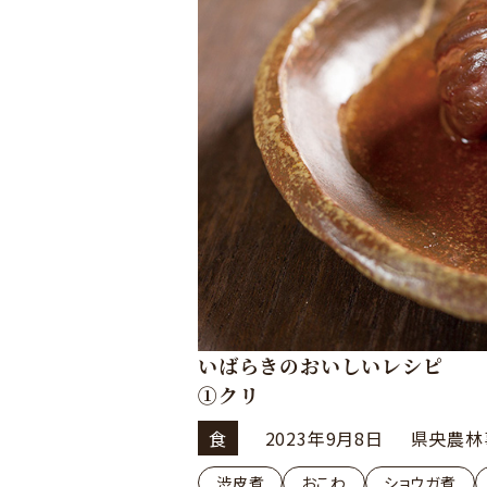
いばらきのおいしいレシピ
①クリ
食
2023年9月8日
県央農林
渋皮煮
おこわ
ショウガ煮