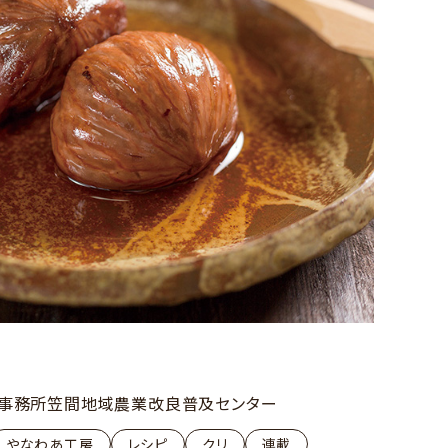
事務所笠間地域農業改良普及センター
やなわあ工房
レシピ
クリ
連載