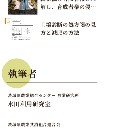
解し、育成者権の侵害
が発生しないように注
5
意しましょう！
土壌診断の処方箋の見
方と減肥の方法
執筆者
茨城県農業総合センター 農業研究所
水田利用研究室
茨城県農業共済組合連合会