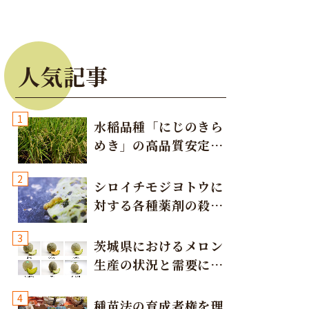
人気記事
1
水稲品種「にじのきら
めき」の高品質安定多
収栽培方法
2
シロイチモジヨトウに
対する各種薬剤の殺虫
効果
3
茨城県におけるメロン
生産の状況と需要に応
じた取り組み
4
種苗法の育成者権を理