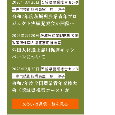
2026年3月26日
茨城県農業総合センタ
ー専門技術指導員室 原 涼子
令和7年度茨城県農業青年プロ
ジェクト実績発表会が開催さ
れました
2026年2月20日
茨城県産業戦略部労働
政策課外国人適正雇用推進室
外国人材適正雇用促進キャン
ペーンについて
2026年2月20日
茨城県農業総合センタ
ー専門技術指導員室 原 涼子
令和7年度全国農業青年交換大
会（茨城県視察コース）が開
催されました
のういば通信一覧を見る