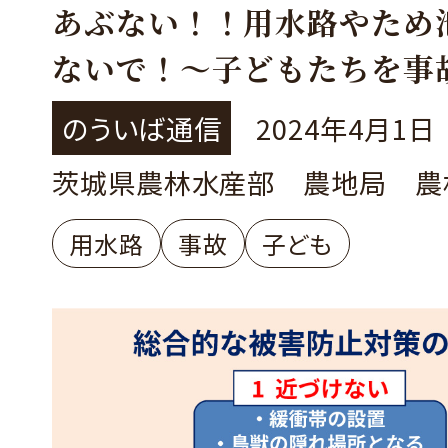
あぶない！！用水路やため
ないで！～子どもたちを事
るために～
のういば通信
2024年4月1日
茨城県農林水産部 農地局 農
用水路
事故
子ども