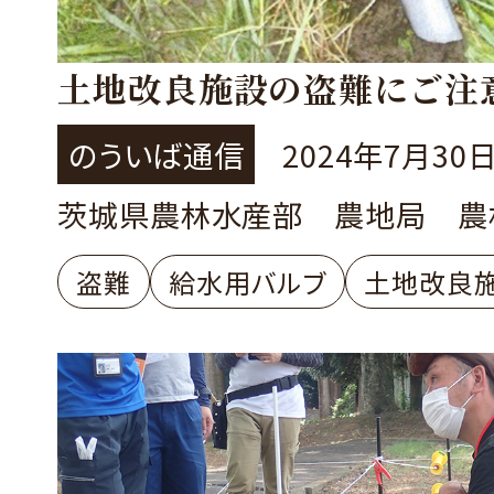
土地改良施設の盗難にご注
のういば通信
2024年7月30
茨城県農林水産部 農地局 農
盗難
給水用バルブ
土地改良