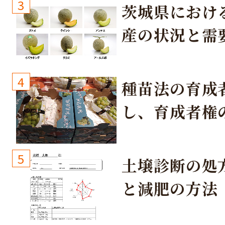
3
茨城県におけ
産の状況と需
取り組み
4
種苗法の育成
し、育成者権
生しないよう
しょう！
5
土壌診断の処
と減肥の方法