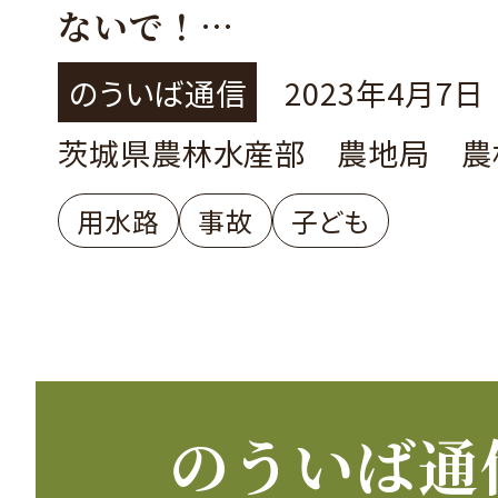
ないで！
～子どもたちを事故から守
のういば通信
2023年4月7日
～
茨城県農林水産部 農地局 農
用水路
事故
子ども
のういば通