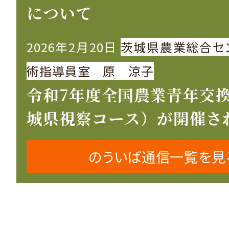
について
2026年2月20日
茨城県農業総合セ
術指導員室 原 涼子
令和7年度全国農業青年交
城県視察コース）が開催さ
のういば通信一覧を見