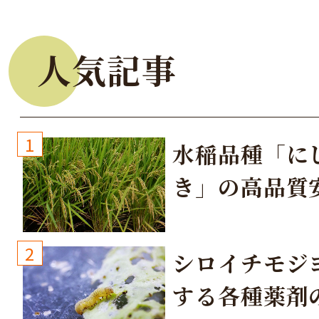
人気記事
1
水稲品種「に
き」の高品質
培方法
2
シロイチモジ
する各種薬剤