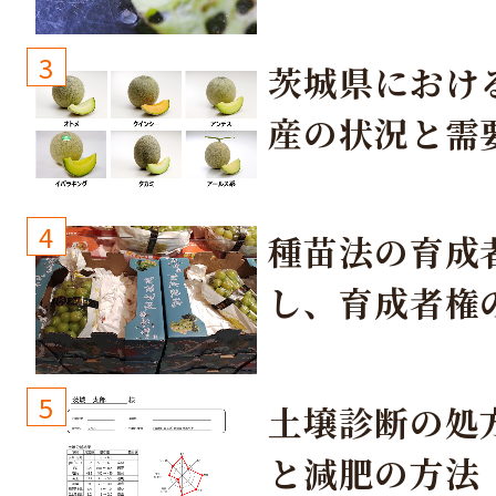
3
茨城県におけ
産の状況と需
取り組み
4
種苗法の育成
し、育成者権
生しないよう
しょう！
5
土壌診断の処
と減肥の方法