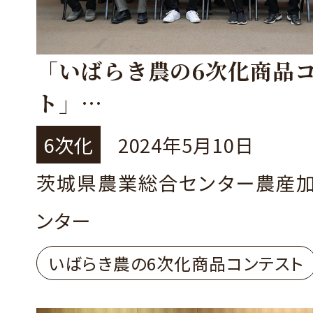
「いばらき農の6次化商品
ト」
令和5年度の結果
6次化
2024年5月10日
茨城県農業総合センター農産
ンター
いばらき農の6次化商品コンテスト