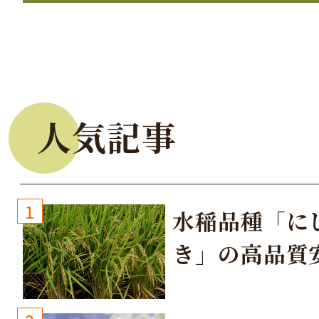
人気記事
1
水稲品種「に
き」の高品質
培方法