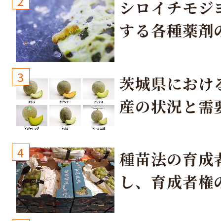
2
シロイチモジ
する各種薬剤
3
茨城県におけ
産の状況と需
取り組み
4
種苗法の育成
し、育成者権
生しないよう