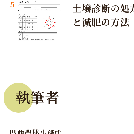
しょう！
5
土壌診断の処
と減肥の方法
執筆者
県西農林事務所