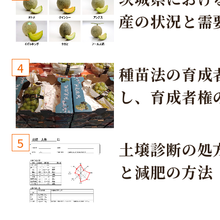
産の状況と需
取り組み
4
種苗法の育成
し、育成者権
生しないよう
しょう！
5
土壌診断の処
と減肥の方法