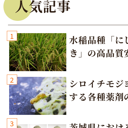
人気記事
1
水稲品種「に
き」の高品質
培方法
2
シロイチモジ
する各種薬剤
3
茨城県におけ