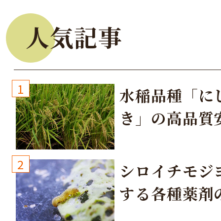
人気記事
1
水稲品種「に
き」の高品質
培方法
2
シロイチモジ
する各種薬剤