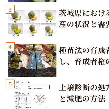
3
茨城県におけ
産の状況と需
取り組み
4
種苗法の育成
し、育成者権
生しないよう
しょう！
5
土壌診断の処
と減肥の方法