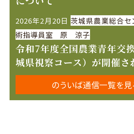
について
2026年2月20日
茨城県農業総合セ
術指導員室 原 涼子
令和7年度全国農業青年交
城県視察コース）が開催さ
のういば通信一覧を見