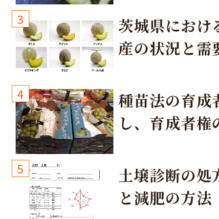
3
茨城県におけ
産の状況と需
取り組み
4
種苗法の育成
し、育成者権
生しないよう
しょう！
5
土壌診断の処
と減肥の方法