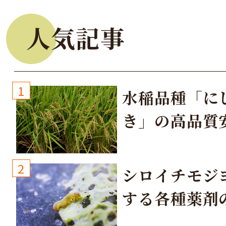
人気記事
1
水稲品種「に
き」の高品質
培方法
2
シロイチモジ
する各種薬剤