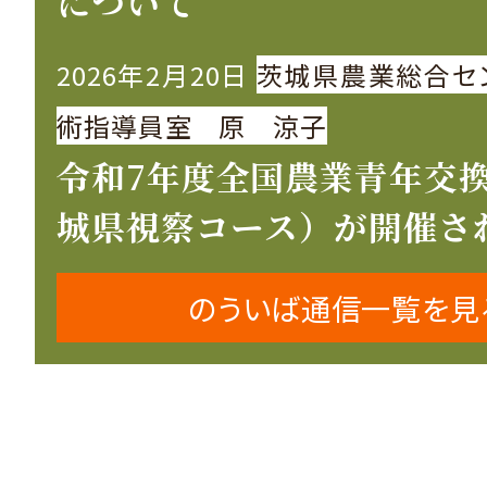
について
2026年2月20日
茨城県農業総合セ
術指導員室 原 涼子
令和7年度全国農業青年交
城県視察コース）が開催さ
のういば通信一覧を見