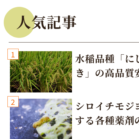
人気記事
1
水稲品種「に
き」の高品質
培方法
2
シロイチモジ
する各種薬剤