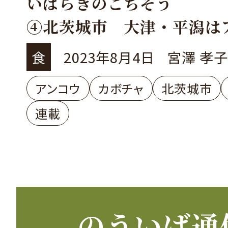
いばらきのごちそう
④北茨城市 大津・平潟は
の水揚港
食
2023年8月4日
宮澤 孝子
アンコウ
カボチャ
北茨城市
連載
のういば通