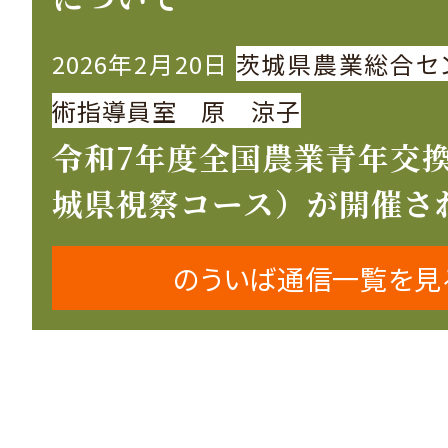
2026年2月20日
茨城県農業総合セ
術指導員室 原 涼子
令和7年度全国農業青年交
城県視察コース）が開催さ
のういば通信一覧を見