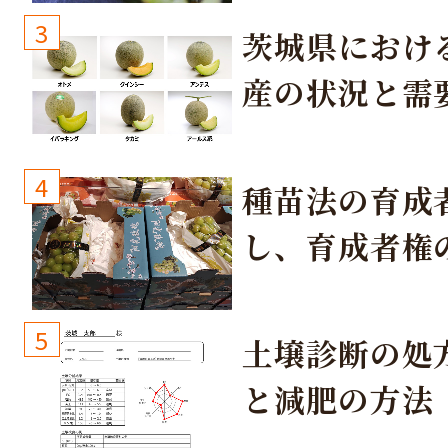
3
茨城県におけ
産の状況と需
取り組み
4
種苗法の育成
し、育成者権
生しないよう
しょう！
5
土壌診断の処
と減肥の方法