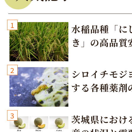
1
水稲品種「に
き」の高品質
培方法
2
シロイチモジ
する各種薬剤
3
茨城県におけ