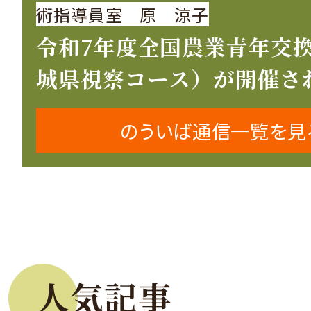
術指導員室 原 涼子
令和7年度全国農業青年交
城県視察コース）が開催さ
のういば通信一覧を見
人気記事