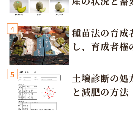
産の状況と需
取り組み
4
種苗法の育成
し、育成者権
生しないよう
しょう！
5
土壌診断の処
と減肥の方法