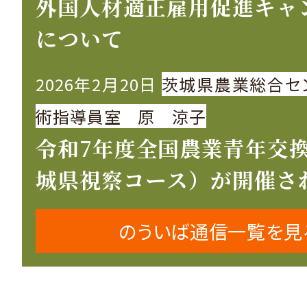
外国人材適正雇用促進キャ
について
2026年2月20日
茨城県農業総合セ
術指導員室 原 涼子
令和7年度全国農業青年交
城県視察コース）が開催さ
のういば通信一覧を見