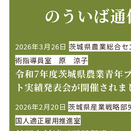
のういば通
2026年3月26日
茨城県農業総合セ
術指導員室 原 涼子
令和7年度茨城県農業青年
ト実績発表会が開催されま
2026年2月20日
茨城県産業戦略部
国人適正雇用推進室