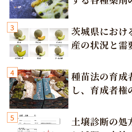
3
茨城県におけ
産の状況と需
取り組み
4
種苗法の育成
し、育成者権
生しないよう
しょう！
5
土壌診断の処