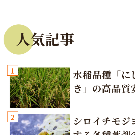
人気記事
1
水稲品種「に
き」の高品質
培方法
2
シロイチモジ
する各種薬剤