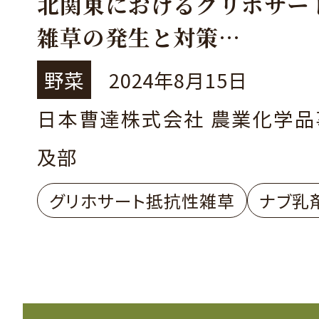
北関東におけるグリホサー
雑草の発生と対策
～ナブ乳剤を利用した抵抗
野菜
2024年8月15日
策～
日本曹達株式会社 農業化学品
及部
グリホサート抵抗性雑草
ナブ乳