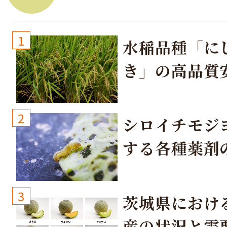
1
水稲品種「に
き」の高品質
培方法
2
シロイチモジ
する各種薬剤
3
茨城県におけ
産の状況と需