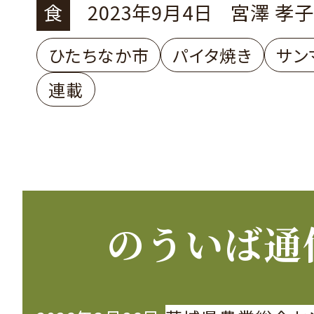
は日本一
食
2023年9月4日
宮澤 孝子
ひたちなか市
パイタ焼き
サン
連載
のういば通