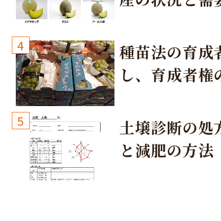
取り組み
4
種苗法の育成
し、育成者権
生しないよう
しょう！
5
土壌診断の処
と減肥の方法