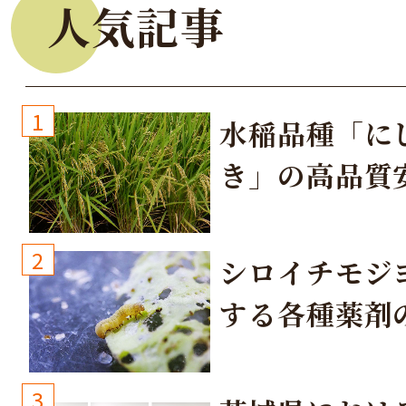
人気記事
1
水稲品種「に
き」の高品質
培方法
2
シロイチモジ
する各種薬剤
3