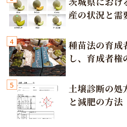
茨城県におけ
産の状況と需
取り組み
4
種苗法の育成
し、育成者権
生しないよう
しょう！
5
土壌診断の処
と減肥の方法