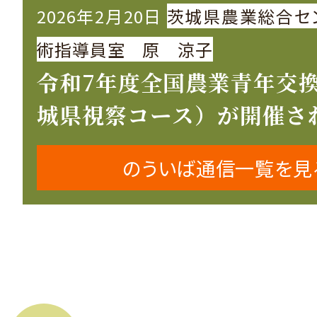
2026年2月20日
茨城県農業総合セ
術指導員室 原 涼子
令和7年度全国農業青年交
城県視察コース）が開催さ
のういば通信一覧を見