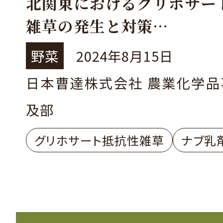
北関東におけるグリホサー
雑草の発生と対策
～ナブ乳剤を利用した抵抗
野菜
2024年8月15日
策～
日本曹達株式会社 農業化学品
及部
グリホサート抵抗性雑草
ナブ乳