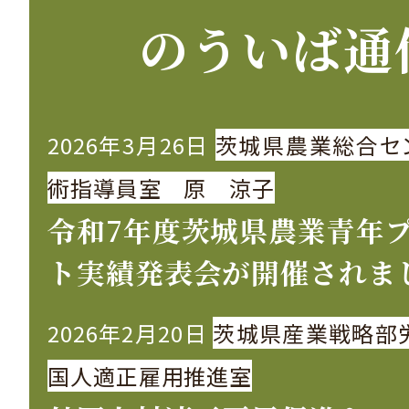
のういば通
2026年3月26日
茨城県農業総合セ
術指導員室 原 涼子
令和7年度茨城県農業青年
ト実績発表会が開催されま
2026年2月20日
茨城県産業戦略部
国人適正雇用推進室