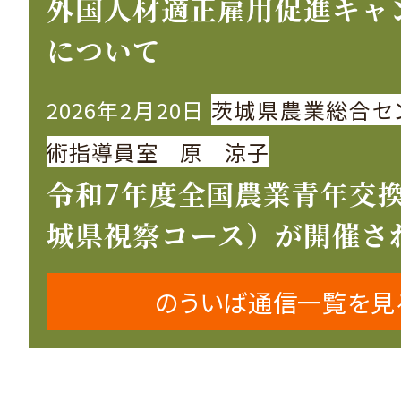
外国人材適正雇用促進キャ
について
2026年2月20日
茨城県農業総合セ
術指導員室 原 涼子
令和7年度全国農業青年交
城県視察コース）が開催さ
のういば通信一覧を見