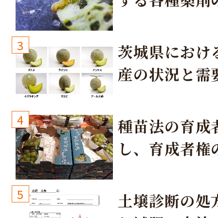
3
茨城県におけ
産の状況と需
取り組み
4
種苗法の育成
し、育成者権
生しないよう
しょう！
5
土壌診断の処