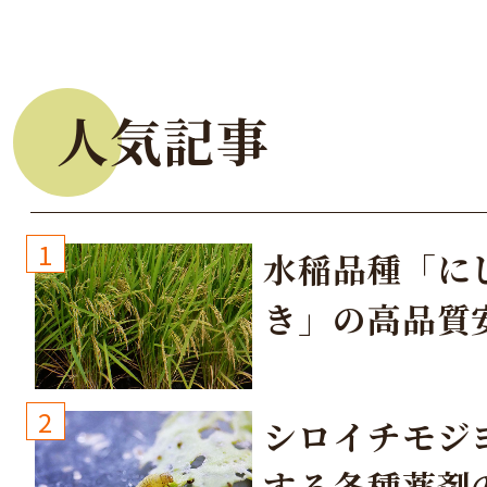
人気記事
1
水稲品種「に
き」の高品質
培方法
2
シロイチモジ
する各種薬剤