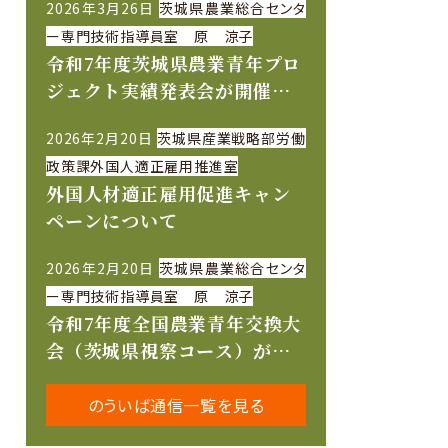
2026年3月26日
茨城県農業総合センタ
ー専門技術指導員室 原 涼子
令和7年度茨城県農業青年プロ
ジェクト実績発表会が開催さ
れました
2026年2月20日
茨城県産業戦略部労働
政策課外国人適正雇用推進室
外国人材適正雇用促進キャン
ペーンについて
2026年2月20日
茨城県農業総合センタ
ー専門技術指導員室 原 涼子
令和7年度全国農業青年交換大
会（茨城県視察コース）が開
催されました
のういば通信一覧を見る