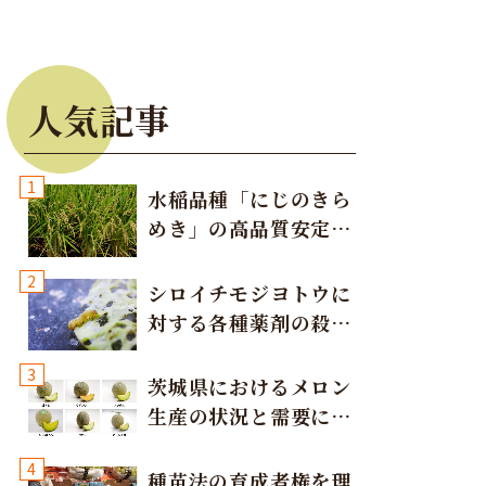
人気記事
1
水稲品種「にじのきら
めき」の高品質安定多
収栽培方法
2
シロイチモジヨトウに
対する各種薬剤の殺虫
効果
3
茨城県におけるメロン
生産の状況と需要に応
じた取り組み
4
種苗法の育成者権を理