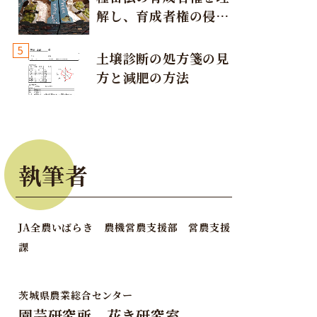
解し、育成者権の侵害
が発生しないように注
5
意しましょう！
土壌診断の処方箋の見
方と減肥の方法
執筆者
JA全農いばらき 農機営農支援部 営農支援
課
茨城県農業総合センター
園芸研究所 花き研究室