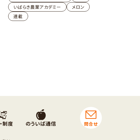
いばらき農業アカデミー
メロン
連載
・制度
のういば通信
問合せ