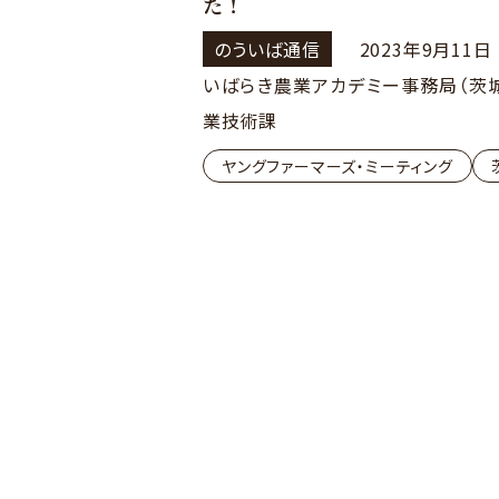
た！
のういば通信
2023年9月11日
いばらき農業アカデミー事務局（茨
業技術課
ヤングファーマーズ・ミーティング