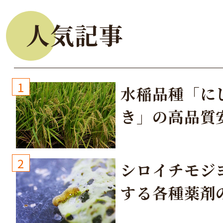
人気記事
1
水稲品種「に
き」の高品質
培方法
2
シロイチモジ
する各種薬剤