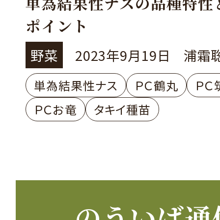
単為結果性ナスの品種特性
ポイント
野菜
2023年9月19日
浦霜
単為結果性ナス
ＰＣ鶴丸
ＰＣ
ＰＣお竜
タキイ種苗
のういば通