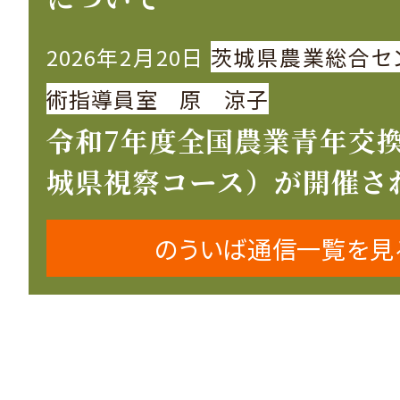
2026年2月20日
茨城県農業総合セ
術指導員室 原 涼子
令和7年度全国農業青年交
城県視察コース）が開催さ
のういば通信一覧を見