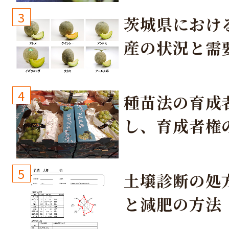
3
茨城県におけ
産の状況と需
取り組み
4
種苗法の育成
し、育成者権
生しないよう
しょう！
5
土壌診断の処
と減肥の方法