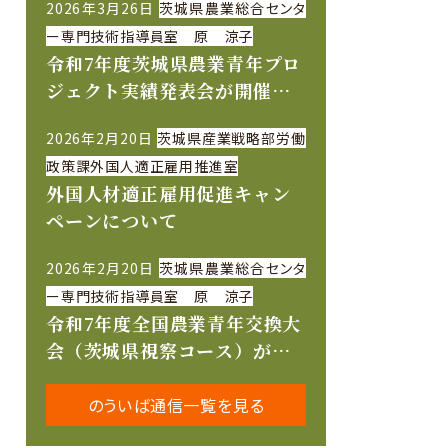
2026年3月26日
茨城県農業総合センタ
ー専門技術指導員室 原 涼子
令和7年度茨城県農業青年プロ
ジェクト実績発表会が開催さ
れました
2026年2月20日
茨城県産業戦略部労働
政策課外国人適正雇用推進室
外国人材適正雇用促進キャン
ペーンについて
2026年2月20日
茨城県農業総合センタ
ー専門技術指導員室 原 涼子
令和7年度全国農業青年交換大
会（茨城県視察コース）が開
催されました
のういば通信一覧を見る