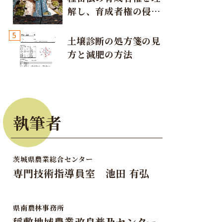
解し、育成者権の侵害
が発生しないように注
5
意しましょう！
土壌診断の処方箋の見
方と減肥の方法
執筆者
茨城県農業総合センター
専門技術指導員室 池田 有弘
県南農林事務所
稲敷地域農業改良普及センター