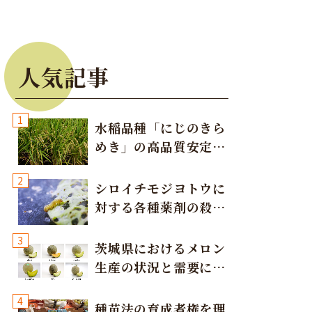
人気記事
1
水稲品種「にじのきら
めき」の高品質安定多
収栽培方法
2
シロイチモジヨトウに
対する各種薬剤の殺虫
効果
3
茨城県におけるメロン
生産の状況と需要に応
じた取り組み
4
種苗法の育成者権を理