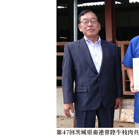
第47回茨城県畜連常陸牛枝肉