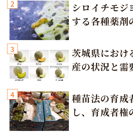
2
シロイチモジ
する各種薬剤
3
茨城県におけ
産の状況と需
取り組み
4
種苗法の育成
し、育成者権
生しないよう