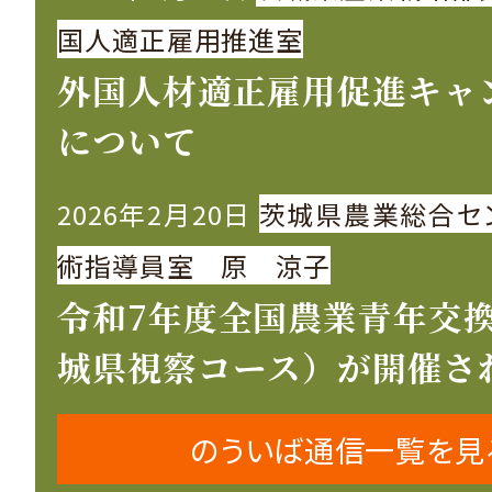
国人適正雇用推進室
外国人材適正雇用促進キャ
について
2026年2月20日
茨城県農業総合セ
術指導員室 原 涼子
令和7年度全国農業青年交
城県視察コース）が開催さ
のういば通信一覧を見