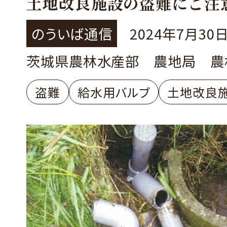
土地改良施設の盗難にご注
のういば通信
2024年7月30
茨城県農林水産部 農地局 農
盗難
給水用バルブ
土地改良