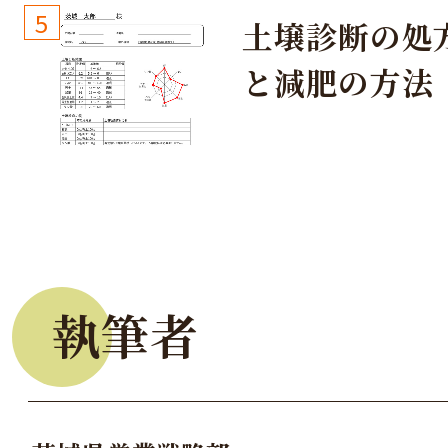
しょう！
5
土壌診断の処
と減肥の方法
執筆者