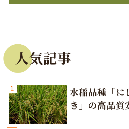
人気記事
1
水稲品種「に
き」の高品質
培方法