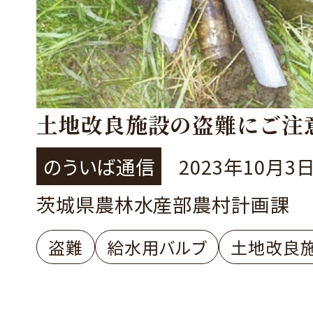
土地改良施設の盗難にご注
のういば通信
2023年10月3
茨城県農林水産部農村計画課
盗難
給水用バルブ
土地改良