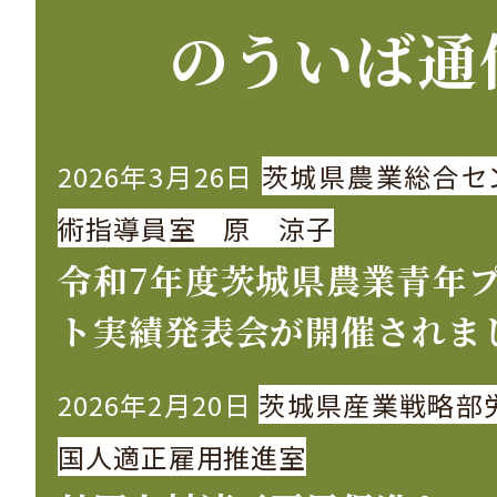
のういば通
2026年3月26日
茨城県農業総合セ
術指導員室 原 涼子
令和7年度茨城県農業青年
ト実績発表会が開催されま
2026年2月20日
茨城県産業戦略部
国人適正雇用推進室