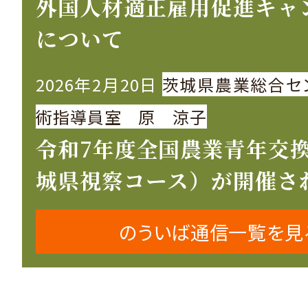
外国人材適正雇用促進キャ
について
2026年2月20日
茨城県農業総合セ
術指導員室 原 涼子
令和7年度全国農業青年交
城県視察コース）が開催さ
のういば通信一覧を見