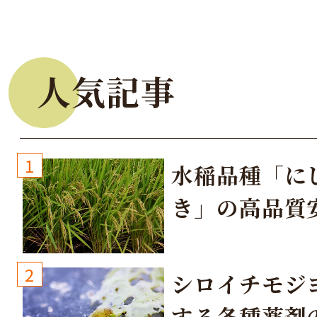
人気記事
1
水稲品種「に
き」の高品質
培方法
2
シロイチモジ
する各種薬剤