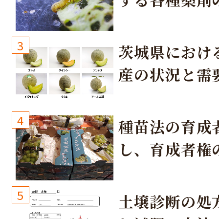
3
茨城県におけ
産の状況と需
取り組み
4
種苗法の育成
し、育成者権
生しないよう
しょう！
5
土壌診断の処