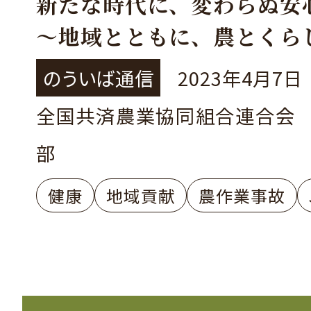
新たな時代に、変わらぬ安
～地域とともに、農とくら
を支えるJA共済～
のういば通信
2023年4月7日
全国共済農業協同組合連合会
部
健康
地域貢献
農作業事故