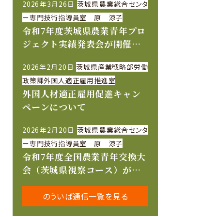
2026年3月26日
茨城県農業総合センタ
ー専門技術指導員室 原 涼子
令和7年度茨城県農業青年プロ
ジェクト実績発表会が開催さ
れました
2026年2月20日
茨城県産業戦略部労働
政策課外国人適正雇用推進室
外国人材適正雇用促進キャン
ペーンについて
2026年2月20日
茨城県農業総合センタ
ー専門技術指導員室 原 涼子
令和7年度全国農業青年交換大
会（茨城県視察コース）が開
催されました
のういば通信一覧を見る