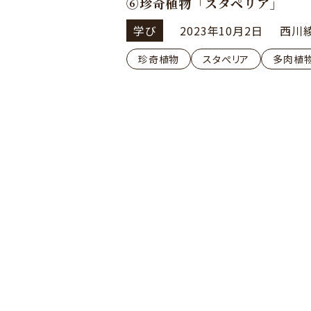
⑥珍奇植物「スタペリア」
学び
2023年10月2日
西川
珍奇植物
スタぺリア
多肉植