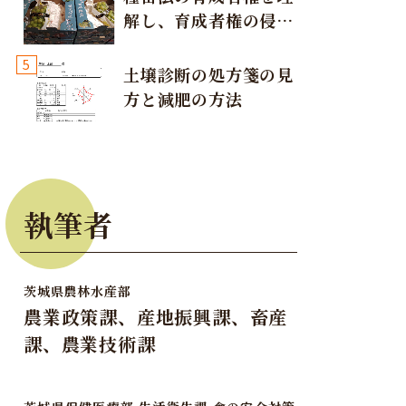
解し、育成者権の侵害
が発生しないように注
5
意しましょう！
土壌診断の処方箋の見
方と減肥の方法
執筆者
茨城県農林水産部
農業政策課、産地振興課、畜産
課、農業技術課