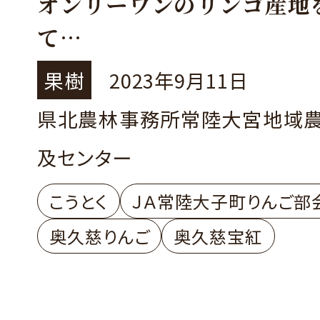
オンリーワンのリンゴ産地
て
～JA常陸大子町りんご部会
果樹
2023年9月11日
慈りんご」ブランド力向上
県北農林事務所常陸大宮地域
～
及センター
こうとく
ＪＡ常陸大子町りんご部
奥久慈りんご
奥久慈宝紅