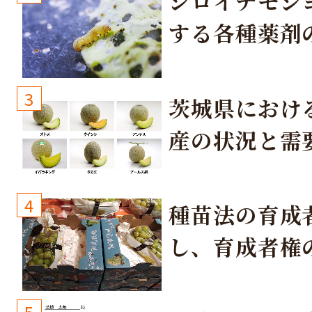
シロイチモジ
する各種薬剤
3
茨城県におけ
産の状況と需
取り組み
4
種苗法の育成
し、育成者権
生しないよう
しょう！
5