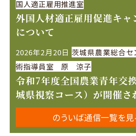
国人適正雇用推進室
外国人材適正雇用促進キャ
について
2026年2月20日
茨城県農業総合セ
術指導員室 原 涼子
令和7年度全国農業青年交
城県視察コース）が開催さ
のういば通信一覧を見