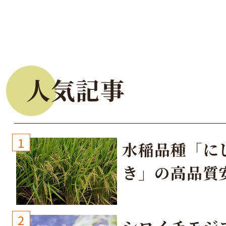
人気記事
1
水稲品種「に
き」の高品質
培方法
2