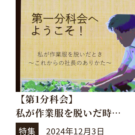
【第1分科会】
私が作業服を脱いだ時
～㈱れんこん三兄弟宮本社
特集
2024年12月3日