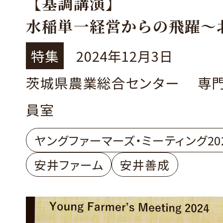
【基調講演】
水稲単一経営からの飛躍～
の水田複合経営体ができる
特集
2024年12月3日
石川県 有限会社 安井ファ
茨城県農業総合センター 専
取締役 安井 善成さん
員室
ヤングファーマーズ・ミーティング20
安井ファーム
安井善成