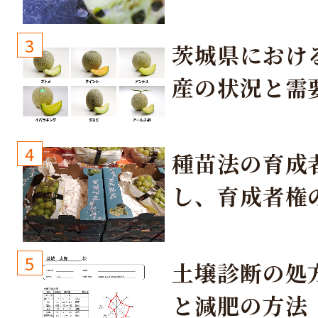
3
茨城県におけ
産の状況と需
取り組み
4
種苗法の育成
し、育成者権
生しないよう
しょう！
5
土壌診断の処
と減肥の方法