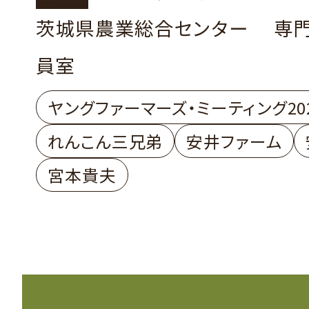
「これからの社長のありか
茨城県農業総合センター 専
石川県 有限会社安井ファ
員室
善成さん
稲敷市 株式会社れんこん
ヤングファーマーズ・ミーティング20
本 貴夫さん
れんこん三兄弟
安井ファーム
宮本貴夫