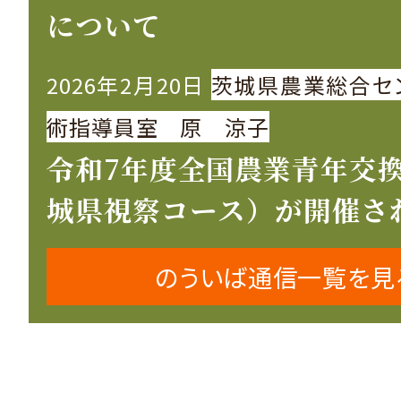
について
2026年2月20日
茨城県農業総合セ
術指導員室 原 涼子
令和7年度全国農業青年交
城県視察コース）が開催さ
のういば通信一覧を見