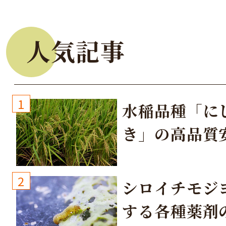
人気記事
1
水稲品種「に
き」の高品質
培方法
2
シロイチモジ
する各種薬剤