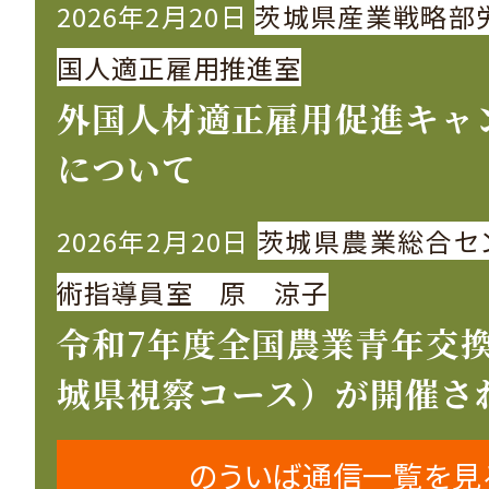
2026年2月20日
茨城県産業戦略部
国人適正雇用推進室
外国人材適正雇用促進キャ
について
2026年2月20日
茨城県農業総合セ
術指導員室 原 涼子
令和7年度全国農業青年交
城県視察コース）が開催さ
のういば通信一覧を見