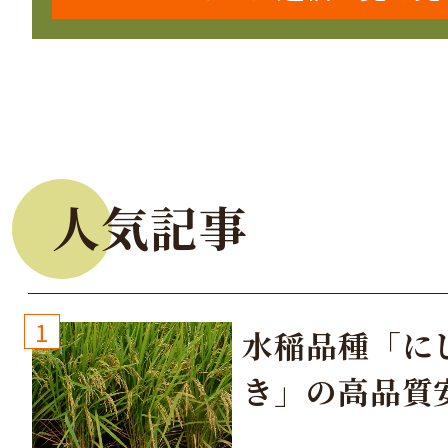
人気記事
1
水稲品種「に
き」の高品質
培方法