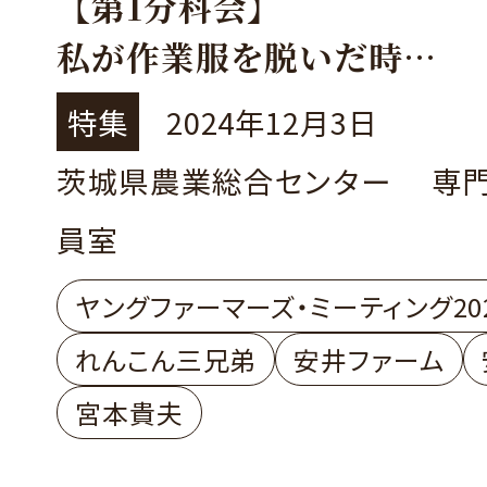
【第1分科会】
私が作業服を脱いだ時
～㈱れんこん三兄弟宮本社
特集
2024年12月3日
「これからの社長のありか
茨城県農業総合センター 専
石川県 有限会社安井ファ
員室
善成さん
稲敷市 株式会社れんこん
ヤングファーマーズ・ミーティング20
本 貴夫さん
れんこん三兄弟
安井ファーム
宮本貴夫