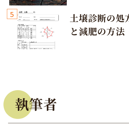
生しないよう
しょう！
5
土壌診断の処
と減肥の方法
執筆者