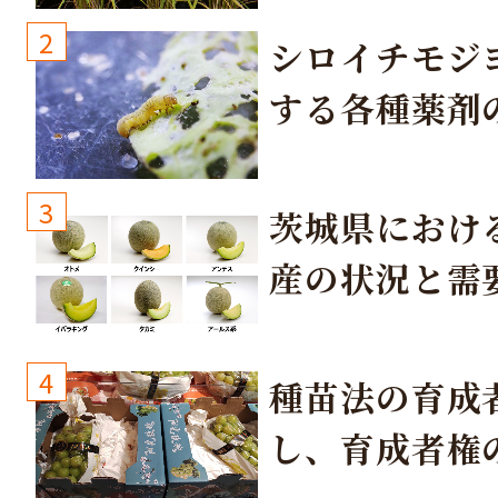
2
シロイチモジ
する各種薬剤
3
茨城県におけ
産の状況と需
取り組み
4
種苗法の育成
し、育成者権