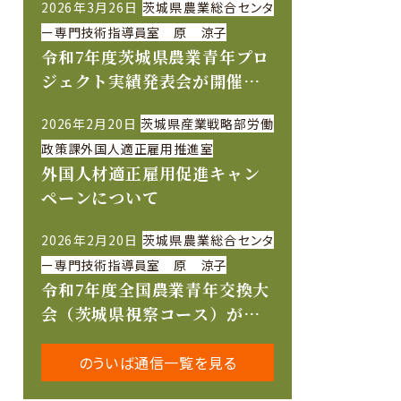
2026年3月26日
茨城県農業総合センタ
ー専門技術指導員室 原 涼子
令和7年度茨城県農業青年プロ
ジェクト実績発表会が開催さ
れました
2026年2月20日
茨城県産業戦略部労働
政策課外国人適正雇用推進室
外国人材適正雇用促進キャン
ペーンについて
2026年2月20日
茨城県農業総合センタ
ー専門技術指導員室 原 涼子
令和7年度全国農業青年交換大
会（茨城県視察コース）が開
催されました
のういば通信一覧を見る