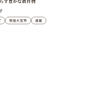
らす豊かな農作物
子
ピ
常陸大宮市
連載