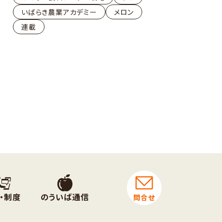
いばらき農業アカデミー
メロン
連載
・制度
のういば通信
問合せ