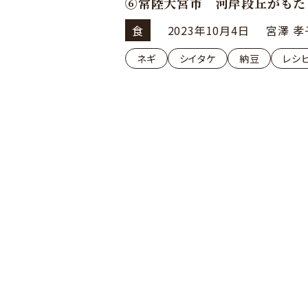
⑥常陸大宮市 河岸段丘がもた
食
2023年10月4日
宮澤 孝
ネギ
シイタケ
納豆
レシ