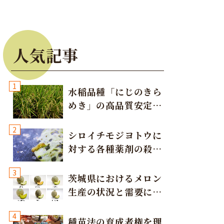
人気記事
1
水稲品種「にじのきら
めき」の高品質安定多
収栽培方法
2
シロイチモジヨトウに
対する各種薬剤の殺虫
効果
3
茨城県におけるメロン
生産の状況と需要に応
じた取り組み
4
種苗法の育成者権を理