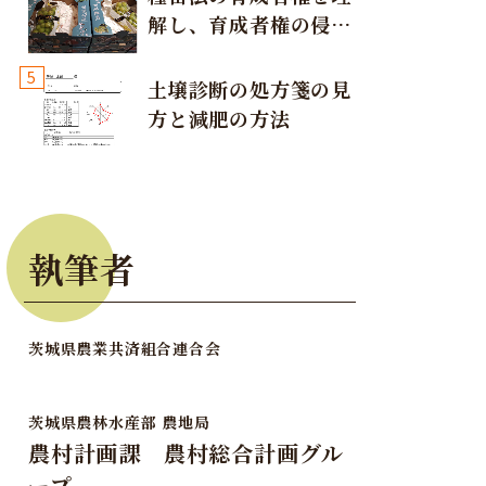
解し、育成者権の侵害
が発生しないように注
5
意しましょう！
土壌診断の処方箋の見
方と減肥の方法
執筆者
茨城県農業共済組合連合会
茨城県農林水産部 農地局
農村計画課 農村総合計画グル
ープ