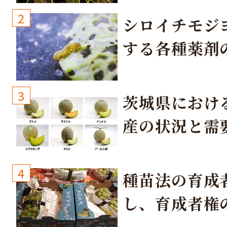
2
シロイチモジ
する各種薬剤
3
茨城県におけ
産の状況と需
取り組み
4
種苗法の育成
し、育成者権
生しないよう