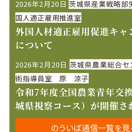
2026年2月20日
茨城県産業戦略部
国人適正雇用推進室
外国人材適正雇用促進キャ
について
2026年2月20日
茨城県農業総合セ
術指導員室 原 涼子
令和7年度全国農業青年交
城県視察コース）が開催さ
のういば通信一覧を見