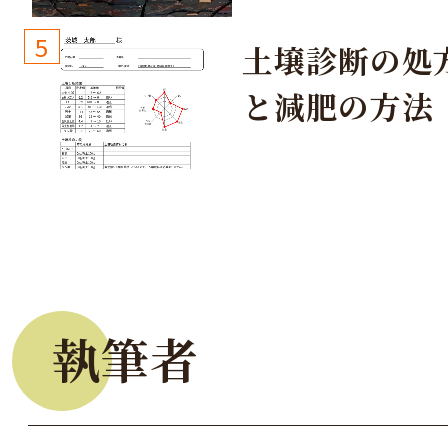
しょう！
5
土壌診断の処
と減肥の方法
執筆者