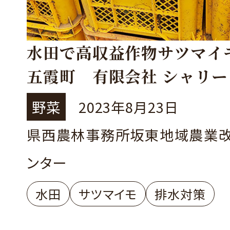
水田で高収益作物サツマイ
五霞町 有限会社 シャリー
野菜
2023年8月23日
県西農林事務所坂東地域農業
ンター
水田
サツマイモ
排水対策