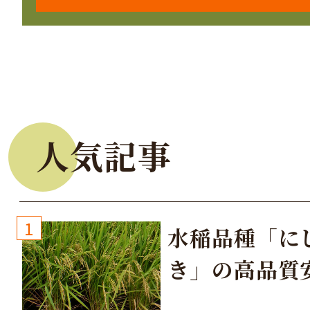
人気記事
1
水稲品種「に
き」の高品質
培方法