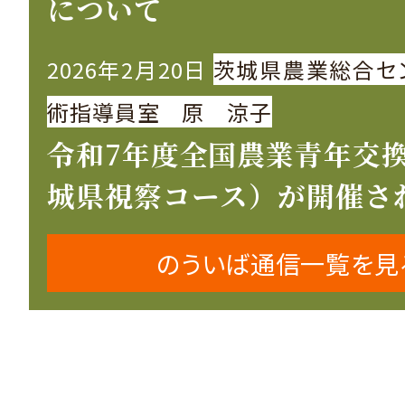
について
2026年2月20日
茨城県農業総合セ
術指導員室 原 涼子
令和7年度全国農業青年交
城県視察コース）が開催さ
のういば通信一覧を見