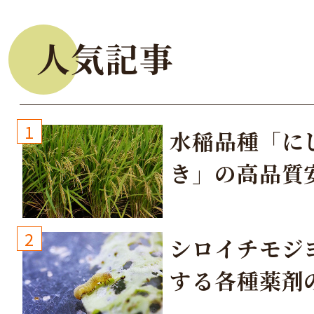
人気記事
1
水稲品種「に
き」の高品質
培方法
2
シロイチモジ
する各種薬剤