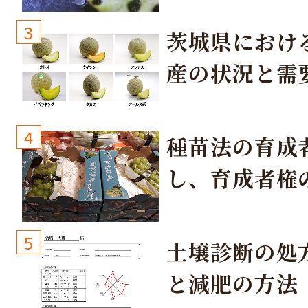
3
茨城県におけ
産の状況と需
取り組み
4
種苗法の育成
し、育成者権
生しないよう
しょう！
5
土壌診断の処
と減肥の方法