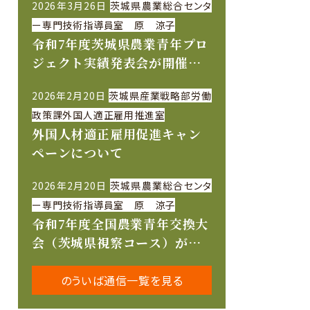
2026年3月26日
茨城県農業総合センタ
ー専門技術指導員室 原 涼子
令和7年度茨城県農業青年プロ
ジェクト実績発表会が開催さ
れました
2026年2月20日
茨城県産業戦略部労働
政策課外国人適正雇用推進室
外国人材適正雇用促進キャン
ペーンについて
2026年2月20日
茨城県農業総合センタ
ー専門技術指導員室 原 涼子
令和7年度全国農業青年交換大
会（茨城県視察コース）が開
催されました
のういば通信一覧を見る