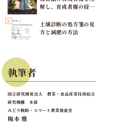
解し、育成者権の侵害
が発生しないように注
5
意しましょう！
土壌診断の処方箋の見
方と減肥の方法
執筆者
国立研究開発法人 農業・食品産業技術総合
研究機構 本部
みどり戦略・スマート農業推進室
梅本 雅