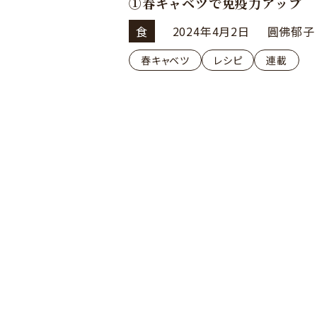
①春キャベツで免疫力アップ
食
2024年4月2日
圓佛郁子
春キャベツ
レシピ
連載