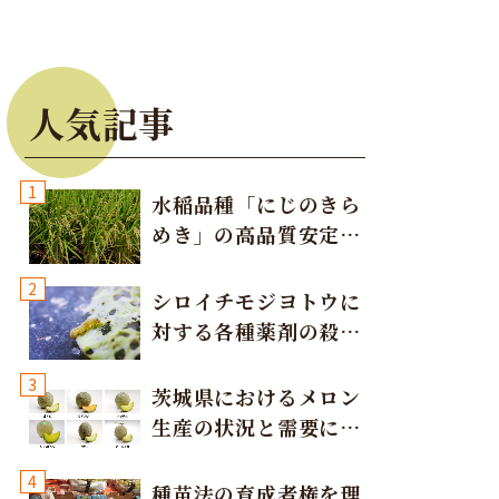
人気記事
1
水稲品種「にじのきら
めき」の高品質安定多
収栽培方法
2
シロイチモジヨトウに
対する各種薬剤の殺虫
効果
3
茨城県におけるメロン
生産の状況と需要に応
じた取り組み
4
種苗法の育成者権を理