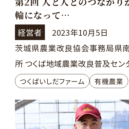
第2回 人と人とのつながり
輪になって
つくば市 つくばいしだフ
経営者
2023年10月5日
石田農園） 石田真也さん
茨城県農業改良協会事務局県
所 つくば地域農業改良普及セン
つくばいしだファーム
有機農業