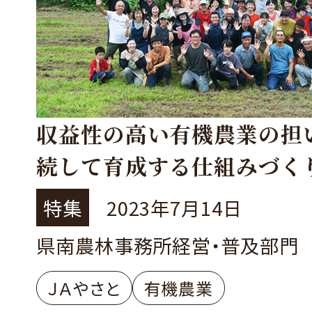
収益性の高い有機農業の担
続して育成する仕組みづく
～JAやさと有機栽培部会の
特集
2023年7月14日
～
県南農林事務所経営・普及部門
ＪＡやさと
有機農業