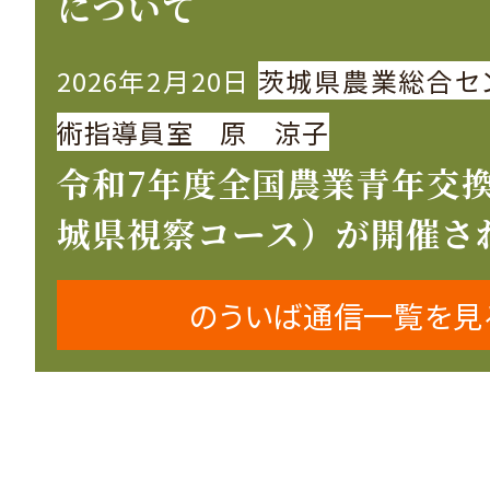
について
2026年2月20日
茨城県農業総合セ
術指導員室 原 涼子
令和7年度全国農業青年交
城県視察コース）が開催さ
のういば通信一覧を見