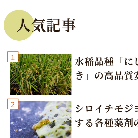
人気記事
1
水稲品種「に
き」の高品質
培方法
2
シロイチモジ
する各種薬剤