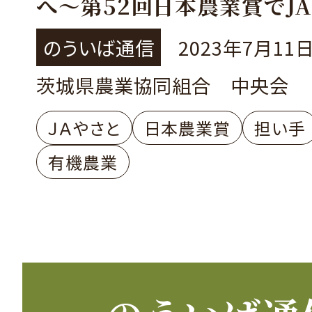
へ～第52回日本農業賞でJ
機栽培部会が大賞！～
のういば通信
2023年7月11
茨城県農業協同組合 中央会
ＪＡやさと
日本農業賞
担い手
有機農業