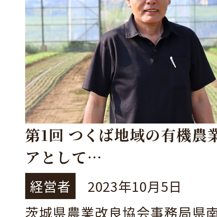
第1回 つくば地域の有機農
アとして
つくば市 つくばいしだフ
経営者
2023年10月5日
石田農園） 石田真也さん
茨城県農業改良協会事務局県