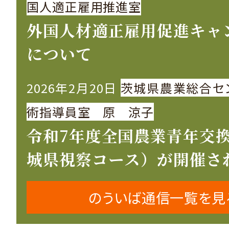
国人適正雇用推進室
外国人材適正雇用促進キャ
について
2026年2月20日
茨城県農業総合セ
術指導員室 原 涼子
令和7年度全国農業青年交
城県視察コース）が開催さ
のういば通信一覧を見