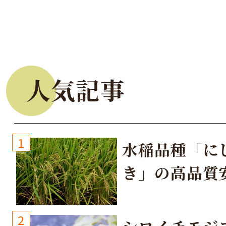
人気記事
1
水稲品種「に
き」の高品質
培方法
2