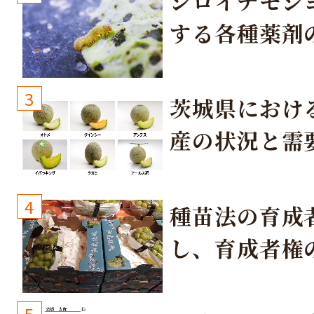
シロイチモジ
する各種薬剤
3
茨城県におけ
産の状況と需
取り組み
4
種苗法の育成
し、育成者権
生しないよう
しょう！
5