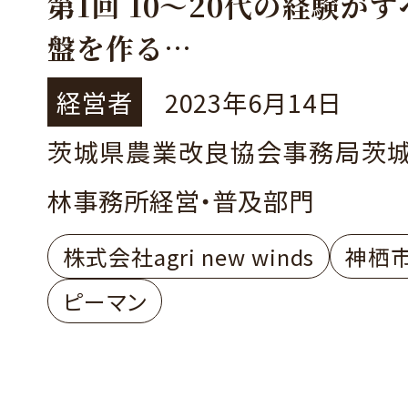
第1回 10～20代の経験が
盤を作る
神栖市 飯田等さん
経営者
2023年6月14日
茨城県農業改良協会事務局茨
林事務所経営・普及部門
株式会社agri new winds
神栖
ピーマン