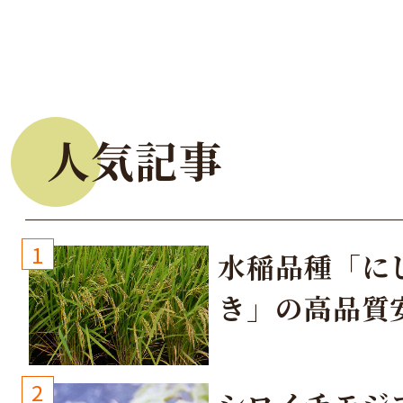
人気記事
1
水稲品種「に
き」の高品質
培方法
2