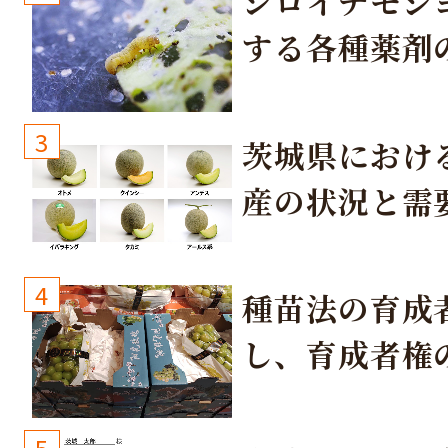
シロイチモジ
する各種薬剤
3
茨城県におけ
産の状況と需
取り組み
4
種苗法の育成
し、育成者権
生しないよう
しょう！
5