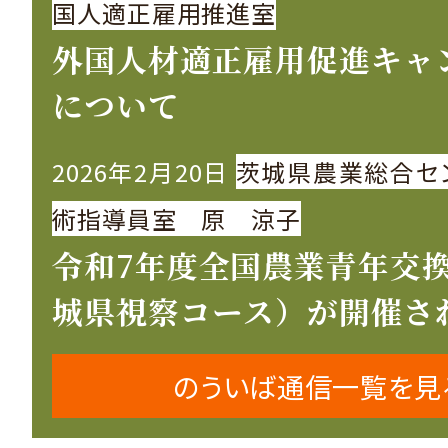
国人適正雇用推進室
外国人材適正雇用促進キャ
について
2026年2月20日
茨城県農業総合セ
術指導員室 原 涼子
令和7年度全国農業青年交
城県視察コース）が開催さ
のういば通信一覧を見