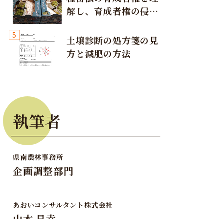
解し、育成者権の侵害
が発生しないように注
5
意しましょう！
土壌診断の処方箋の見
方と減肥の方法
執筆者
県南農林事務所
企画調整部門
あおいコンサルタント株式会社
山本 昌幸