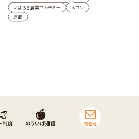
いばらき農業アカデミー
メロン
連載
・制度
のういば通信
問合せ