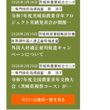
2026年3月26日
茨城県農業総合センタ
ー専門技術指導員室 原 涼子
令和7年度茨城県農業青年プロ
ジェクト実績発表会が開催さ
れました
2026年2月20日
茨城県産業戦略部労働
政策課外国人適正雇用推進室
外国人材適正雇用促進キャン
ペーンについて
2026年2月20日
茨城県農業総合センタ
ー専門技術指導員室 原 涼子
令和7年度全国農業青年交換大
会（茨城県視察コース）が開
催されました
のういば通信一覧を見る