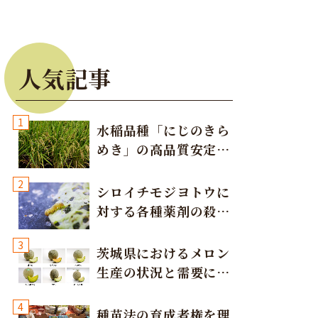
人気記事
1
水稲品種「にじのきら
めき」の高品質安定多
収栽培方法
2
シロイチモジヨトウに
対する各種薬剤の殺虫
効果
3
茨城県におけるメロン
生産の状況と需要に応
じた取り組み
4
種苗法の育成者権を理