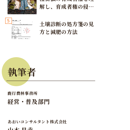
解し、育成者権の侵害
が発生しないように注
5
意しましょう！
土壌診断の処方箋の見
方と減肥の方法
執筆者
鹿行農林事務所
経営・普及部門
あおいコンサルタント株式会社
山本 昌幸