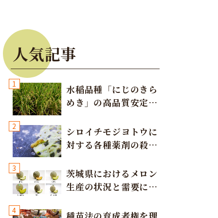
人気記事
1
水稲品種「にじのきら
めき」の高品質安定多
収栽培方法
2
シロイチモジヨトウに
対する各種薬剤の殺虫
効果
3
茨城県におけるメロン
生産の状況と需要に応
じた取り組み
4
種苗法の育成者権を理