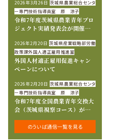
2026年3月26日
茨城県農業総合センタ
ー専門技術指導員室 原 涼子
令和7年度茨城県農業青年プロ
ジェクト実績発表会が開催さ
れました
2026年2月20日
茨城県産業戦略部労働
政策課外国人適正雇用推進室
外国人材適正雇用促進キャン
ペーンについて
2026年2月20日
茨城県農業総合センタ
ー専門技術指導員室 原 涼子
令和7年度全国農業青年交換大
会（茨城県視察コース）が開
催されました
のういば通信一覧を見る