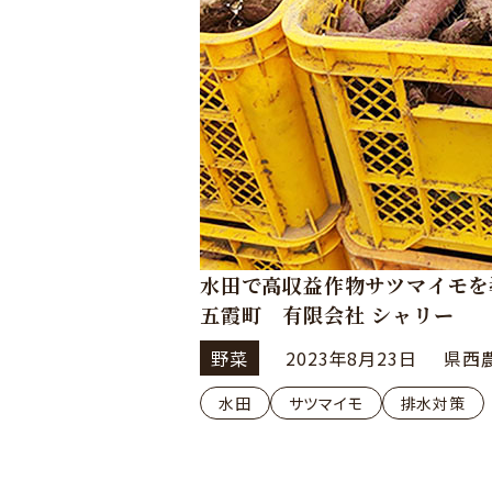
水田で高収益作物サツマイモ
五霞町 有限会社 シャリー
野菜
2023年8月23日
県西
水田
サツマイモ
排水対策