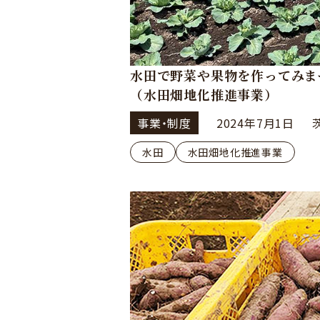
水田で野菜や果物を作ってみま
（水田畑地化推進事業）
事業・制度
2024年7月1日
水田
水田畑地化推進事業