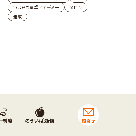
いばらき農業アカデミー
メロン
連載
・制度
のういば通信
問合せ