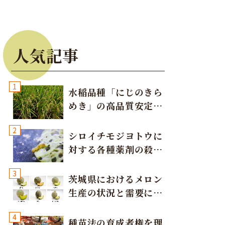
人気記事
1
水稲品種「にじのきら
めき」の高品質安定多
収栽培方法
2
シロイチモジヨトウに
対する各種薬剤の殺虫
効果
3
茨城県におけるメロン
生産の状況と需要に応
じた取り組み
4
種苗法の育成者権を理