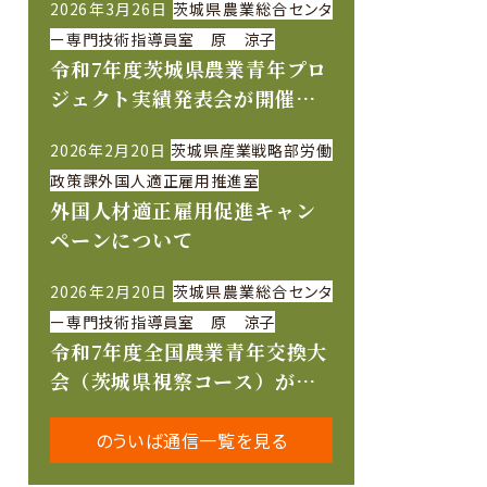
2026年3月26日
茨城県農業総合センタ
ー専門技術指導員室 原 涼子
令和7年度茨城県農業青年プロ
ジェクト実績発表会が開催さ
れました
2026年2月20日
茨城県産業戦略部労働
政策課外国人適正雇用推進室
外国人材適正雇用促進キャン
ペーンについて
2026年2月20日
茨城県農業総合センタ
ー専門技術指導員室 原 涼子
令和7年度全国農業青年交換大
会（茨城県視察コース）が開
催されました
のういば通信一覧を見る