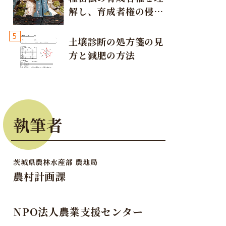
解し、育成者権の侵害
が発生しないように注
5
意しましょう！
土壌診断の処方箋の見
方と減肥の方法
執筆者
茨城県農林水産部 農地局
農村計画課
NPO法人農業支援センター