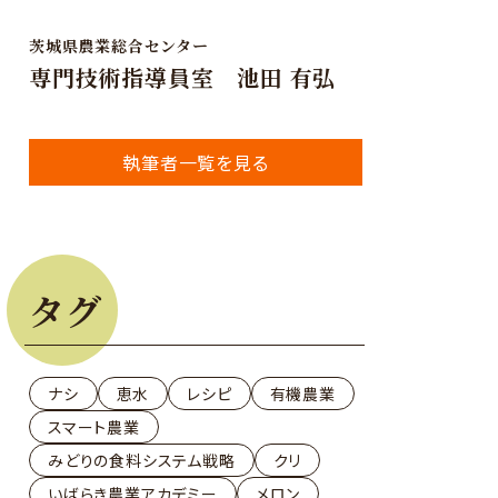
茨城県農業総合センター
専門技術指導員室 池田 有弘
執筆者一覧を見る
タグ
ナシ
恵水
レシピ
有機農業
スマート農業
みどりの食料システム戦略
クリ
いばらき農業アカデミー
メロン