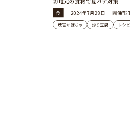
⑤地元の食材で夏バテ対策
食
2024年7月29日
圓佛郁
茂宮かぼちゃ
炒り豆腐
レシ