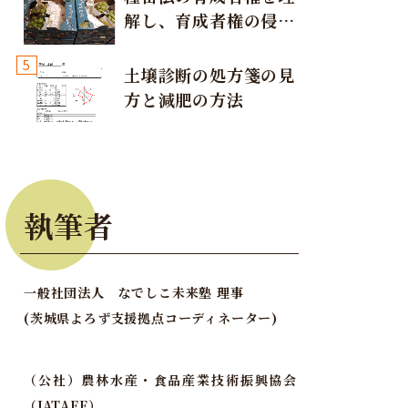
解し、育成者権の侵害
が発生しないように注
5
意しましょう！
土壌診断の処方箋の見
方と減肥の方法
執筆者
一般社団法人 なでしこ未来塾 理事
(茨城県よろず支援拠点コーディネーター)
（公社）農林水産・食品産業技術振興協会
（JATAFF）