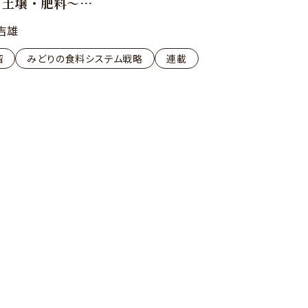
 土壌・肥料～
吉雄
留
みどりの食料システム戦略
連載