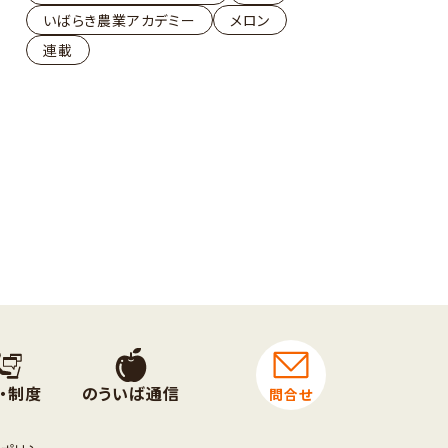
いばらき農業アカデミー
メロン
連載
・制度
のういば通信
問合せ