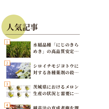
人気記事
1
水稲品種「にじのきら
めき」の高品質安定多
収栽培方法
2
シロイチモジヨトウに
対する各種薬剤の殺虫
効果
3
茨城県におけるメロン
生産の状況と需要に応
じた取り組み
4
種苗法の育成者権を理