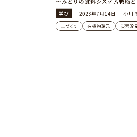
～みどりの食料システム戦略と
④土の健康を守る有機物
学び
2023年7月14日
小川 
土づくり
有機物還元
炭素貯