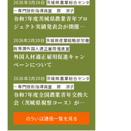
2026年3月26日
茨城県農業総合センタ
ー専門技術指導員室 原 涼子
令和7年度茨城県農業青年プロ
ジェクト実績発表会が開催さ
れました
2026年2月20日
茨城県産業戦略部労働
政策課外国人適正雇用推進室
外国人材適正雇用促進キャン
ペーンについて
2026年2月20日
茨城県農業総合センタ
ー専門技術指導員室 原 涼子
令和7年度全国農業青年交換大
会（茨城県視察コース）が開
催されました
のういば通信一覧を見る