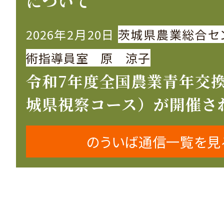
について
2026年2月20日
茨城県農業総合セ
術指導員室 原 涼子
令和7年度全国農業青年交
城県視察コース）が開催さ
のういば通信一覧を見