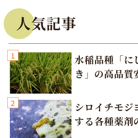
人気記事
1
水稲品種「に
き」の高品質
培方法
2
シロイチモジ
する各種薬剤