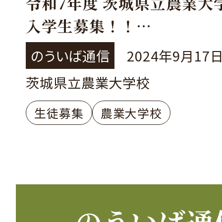
令和7年度 茨城県立農業大
入学生募集！！
～農業の実践力を養います
のういば通信
2024年9月17
大学への編入学試験受験資
茨城県立農業大学校
れます～
生徒募集
農業大学校
のういば通