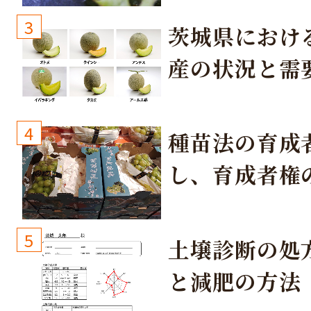
3
茨城県におけ
産の状況と需
取り組み
4
種苗法の育成
し、育成者権
生しないよう
しょう！
5
土壌診断の処
と減肥の方法