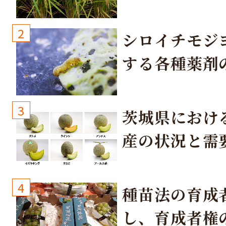
培方法
2
シロイチモジ
する各種薬剤
3
茨城県におけ
産の状況と需
取り組み
4
種苗法の育成
し、育成者権