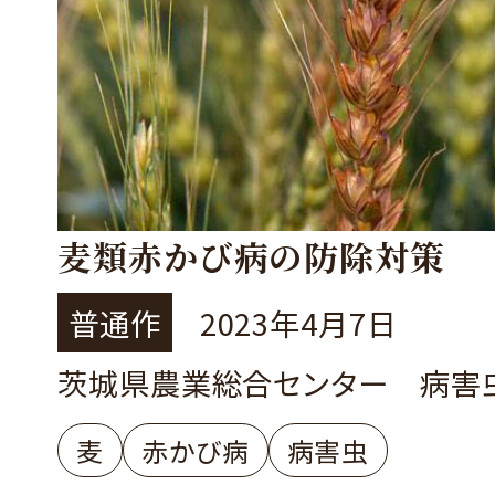
麦類赤かび病の防除対策
普通作
2023年4月7日
茨城県農業総合センター 病害
麦
赤かび病
病害虫