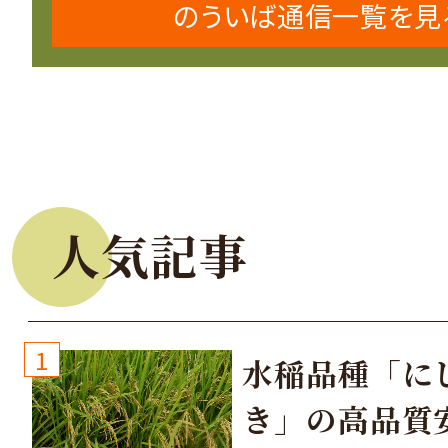
のういば通信一覧を見
人気記事
1
水稲品種「に
き」の高品質