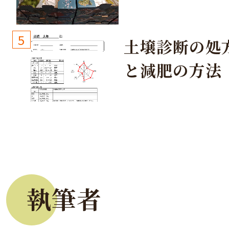
生しないよう
しょう！
5
土壌診断の処
と減肥の方法
執筆者