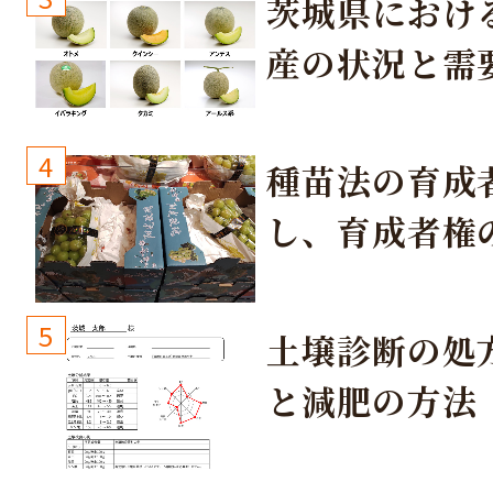
茨城県におけ
産の状況と需
取り組み
4
種苗法の育成
し、育成者権
生しないよう
しょう！
5
土壌診断の処
と減肥の方法