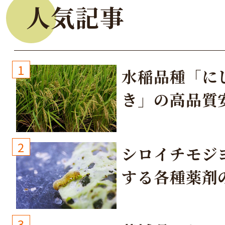
人気記事
1
水稲品種「に
き」の高品質
培方法
2
シロイチモジ
する各種薬剤
3