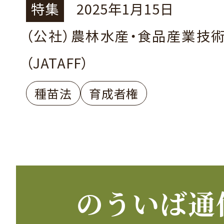
ましょう！
特集
2025年1月15日
（公社）農林水産・食品産業技
（JATAFF）
種苗法
育成者権
のういば通