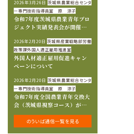
2026年3月26日
茨城県農業総合センタ
ー専門技術指導員室 原 涼子
令和7年度茨城県農業青年プロ
ジェクト実績発表会が開催さ
れました
2026年2月20日
茨城県産業戦略部労働
政策課外国人適正雇用推進室
外国人材適正雇用促進キャン
ペーンについて
2026年2月20日
茨城県農業総合センタ
ー専門技術指導員室 原 涼子
令和7年度全国農業青年交換大
会（茨城県視察コース）が開
催されました
のういば通信一覧を見る