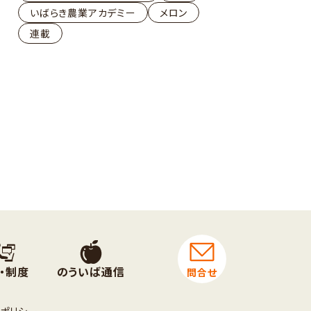
いばらき農業アカデミー
メロン
連載
・制度
のういば通信
問合せ