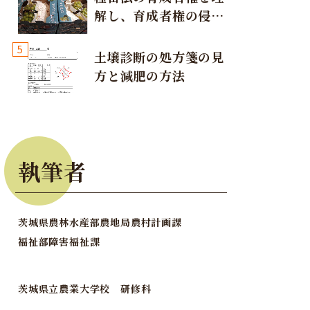
解し、育成者権の侵害
が発生しないように注
5
意しましょう！
土壌診断の処方箋の見
方と減肥の方法
執筆者
茨城県農林水産部農地局農村計画課
福祉部障害福祉課
茨城県立農業大学校 研修科