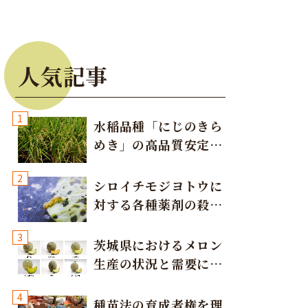
人気記事
1
水稲品種「にじのきら
めき」の高品質安定多
収栽培方法
2
シロイチモジヨトウに
対する各種薬剤の殺虫
効果
3
茨城県におけるメロン
生産の状況と需要に応
じた取り組み
4
種苗法の育成者権を理