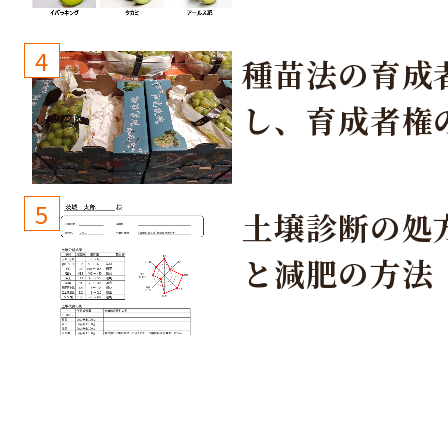
取り組み
4
種苗法の育成
し、育成者権
生しないよう
しょう！
5
土壌診断の処
と減肥の方法