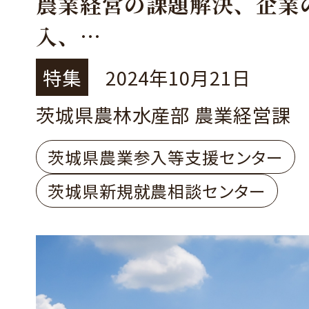
農業経営の課題解決、企業
入、
新規就農希望者の支援を行
特集
2024年10月21日
す！
茨城県農林水産部 農業経営課
茨城県農業参入等支援センター
茨城県新規就農相談センター