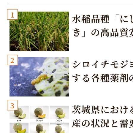
1
水稲品種「に
き」の高品質
培方法
2
シロイチモジ
する各種薬剤
3
茨城県におけ
産の状況と需