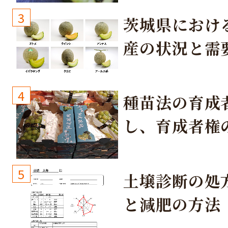
3
茨城県におけ
産の状況と需
取り組み
4
種苗法の育成
し、育成者権
生しないよう
しょう！
5
土壌診断の処
と減肥の方法