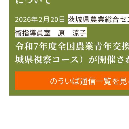
2026年2月20日
茨城県農業総合セ
術指導員室 原 涼子
令和7年度全国農業青年交
城県視察コース）が開催さ
のういば通信一覧を見