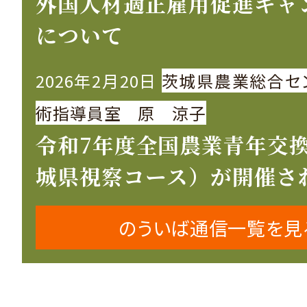
外国人材適正雇用促進キャ
について
2026年2月20日
茨城県農業総合セ
術指導員室 原 涼子
令和7年度全国農業青年交
城県視察コース）が開催さ
のういば通信一覧を見