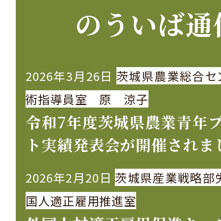
のういば通
2026年3月26日
茨城県農業総合セ
術指導員室 原 涼子
令和7年度茨城県農業青年
ト実績発表会が開催されま
2026年2月20日
茨城県産業戦略部
国人適正雇用推進室