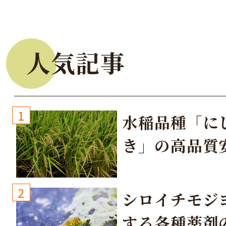
人気記事
1
水稲品種「に
き」の高品質
培方法
2
シロイチモジ
する各種薬剤