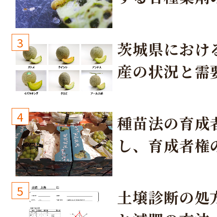
3
茨城県におけ
産の状況と需
取り組み
4
種苗法の育成
し、育成者権
生しないよう
しょう！
5
土壌診断の処