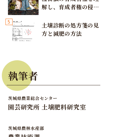
解し、育成者権の侵害
が発生しないように注
5
意しましょう！
土壌診断の処方箋の見
方と減肥の方法
執筆者
茨城県農業総合センター
園芸研究所 土壌肥料研究室
茨城県農林水産部
農業技術課