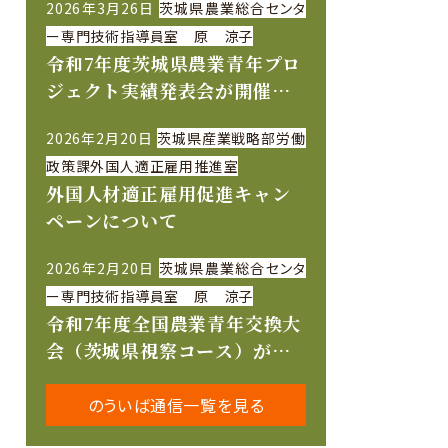
2026年3月26日
茨城県農業総合センタ
ー専門技術指導員室 原 涼子
令和7年度茨城県農業青年プロ
ジェクト実績発表会が開催さ
れました
2026年2月20日
茨城県産業戦略部労働
政策課外国人適正雇用推進室
外国人材適正雇用促進キャン
ペーンについて
2026年2月20日
茨城県農業総合センタ
ー専門技術指導員室 原 涼子
令和7年度全国農業青年交換大
会（茨城県視察コース）が開
催されました
のういば通信一覧を見る