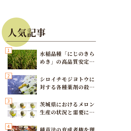
人気記事
1
水稲品種「にじのきら
めき」の高品質安定多
収栽培方法
2
シロイチモジヨトウに
対する各種薬剤の殺虫
効果
3
茨城県におけるメロン
生産の状況と需要に応
じた取り組み
4
種苗法の育成者権を理