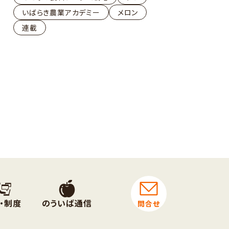
いばらき農業アカデミー
メロン
連載
・制度
のういば通信
問合せ