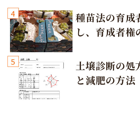
4
種苗法の育成
し、育成者権
生しないよう
しょう！
5
土壌診断の処
と減肥の方法