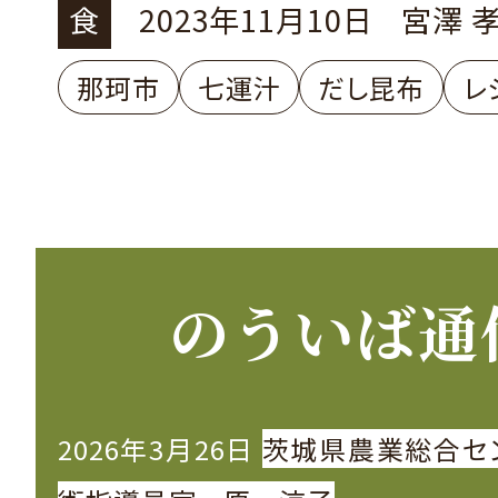
地帯
食
2023年11月10日
宮澤 
那珂市
七運汁
だし昆布
レ
のういば通
2026年3月26日
茨城県農業総合セ