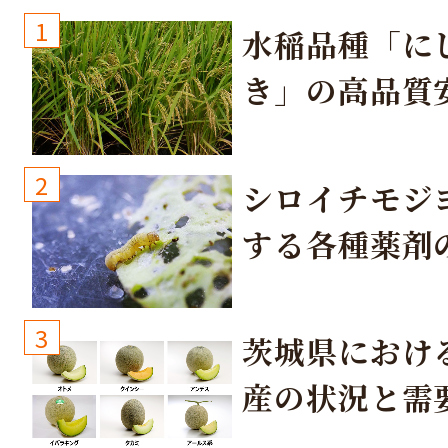
1
水稲品種「に
き」の高品質
培方法
2
シロイチモジ
する各種薬剤
3
茨城県におけ
産の状況と需
取り組み