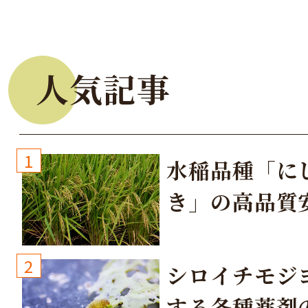
人気記事
1
水稲品種「に
き」の高品質
培方法
2
シロイチモジ
する各種薬剤