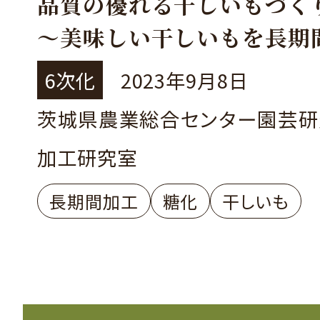
品質の優れる干しいもづく
～美味しい干しいもを長期
るためのポイント～
6次化
2023年9月8日
茨城県農業総合センター園芸研
加工研究室
長期間加工
糖化
干しいも