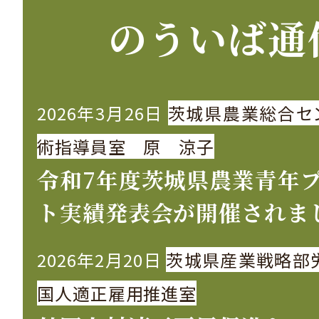
のういば通
2026年3月26日
茨城県農業総合セ
術指導員室 原 涼子
令和7年度茨城県農業青年
ト実績発表会が開催されま
2026年2月20日
茨城県産業戦略部
国人適正雇用推進室