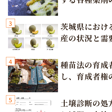
3
茨城県におけ
産の状況と需
取り組み
4
種苗法の育成
し、育成者権
生しないよう
しょう！
5
土壌診断の処