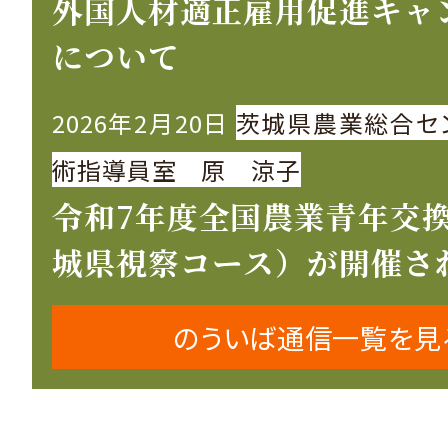
外国人材適正雇用促進キャ
について
2026年2月20日
茨城県農業総合セ
術指導員室 原 涼子
令和7年度全国農業青年交
城県視察コース）が開催さ
のういば通信一覧を見