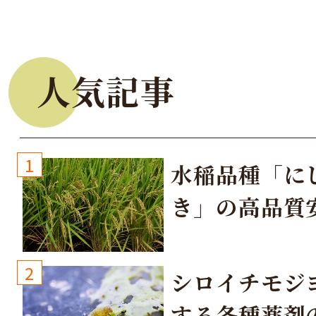
人気記事
1
水稲品種「に
き」の高品質
培方法
2
シロイチモジ
する各種薬剤