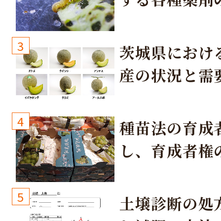
3
茨城県におけ
産の状況と需
取り組み
4
種苗法の育成
し、育成者権
生しないよう
しょう！
5
土壌診断の処