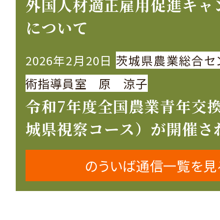
外国人材適正雇用促進キャ
について
2026年2月20日
茨城県農業総合セ
術指導員室 原 涼子
令和7年度全国農業青年交
城県視察コース）が開催さ
のういば通信一覧を見