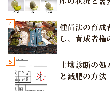
産の状況と需
取り組み
4
種苗法の育成
し、育成者権
生しないよう
しょう！
5
土壌診断の処
と減肥の方法