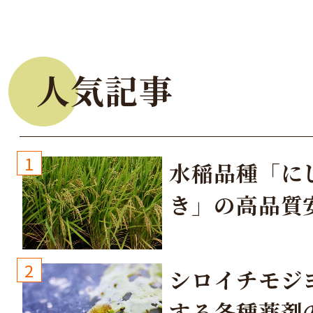
人気記事
1
水稲品種「に
き」の高品質
培方法
2
シロイチモジ
する各種薬剤