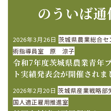
のういば通
2026年3月26日
茨城県農業総合セ
術指導員室 原 涼子
令和7年度茨城県農業青年
ト実績発表会が開催されま
2026年2月20日
茨城県産業戦略部
国人適正雇用推進室