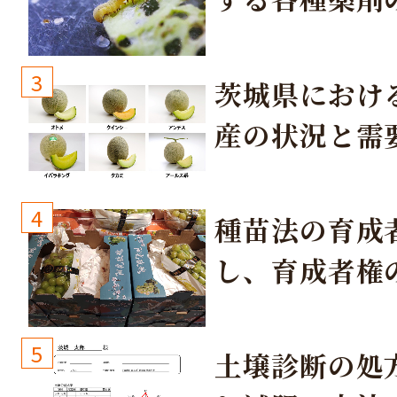
3
茨城県におけ
産の状況と需
取り組み
4
種苗法の育成
し、育成者権
生しないよう
しょう！
5
土壌診断の処