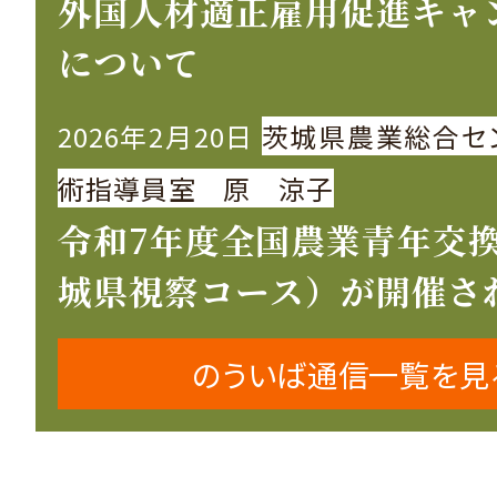
外国人材適正雇用促進キャ
について
2026年2月20日
茨城県農業総合セ
術指導員室 原 涼子
令和7年度全国農業青年交
城県視察コース）が開催さ
のういば通信一覧を見