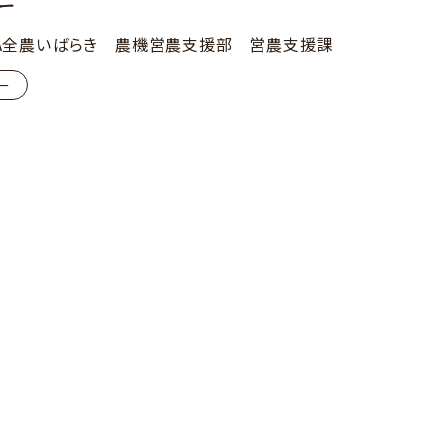
ー
A全農いばらき 農機営農支援部 営農支援課
ー