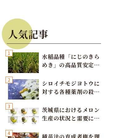
人気記事
1
水稲品種「にじのきら
めき」の高品質安定多
収栽培方法
2
シロイチモジヨトウに
対する各種薬剤の殺虫
効果
3
茨城県におけるメロン
生産の状況と需要に応
じた取り組み
4
種苗法の育成者権を理