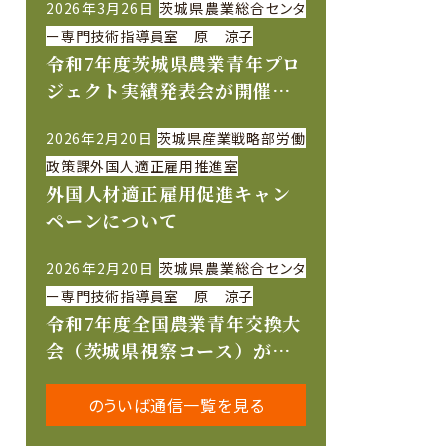
2026年3月26日
茨城県農業総合センタ
ー専門技術指導員室 原 涼子
令和7年度茨城県農業青年プロ
ジェクト実績発表会が開催さ
れました
2026年2月20日
茨城県産業戦略部労働
政策課外国人適正雇用推進室
外国人材適正雇用促進キャン
ペーンについて
2026年2月20日
茨城県農業総合センタ
ー専門技術指導員室 原 涼子
令和7年度全国農業青年交換大
会（茨城県視察コース）が開
催されました
のういば通信一覧を見る