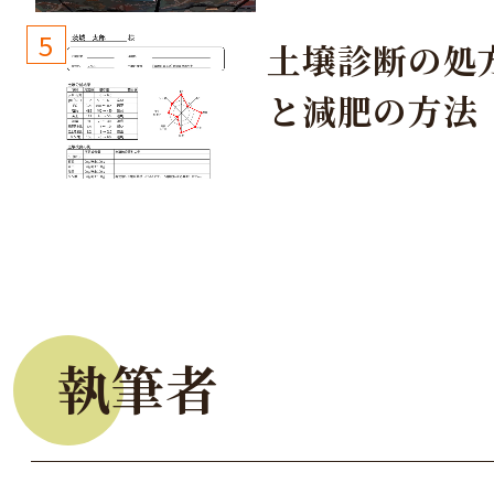
しょう！
5
土壌診断の処
と減肥の方法
執筆者