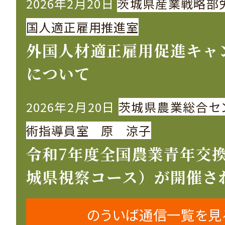
2026年2月20日
茨城県産業戦略部
国人適正雇用推進室
外国人材適正雇用促進キャ
について
2026年2月20日
茨城県農業総合セ
術指導員室 原 涼子
令和7年度全国農業青年交
城県視察コース）が開催さ
のういば通信一覧を見