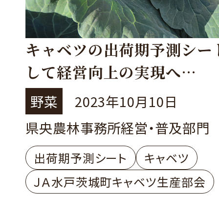
キャベツの出荷期予測シー
して経営向上の実現へ
茨城町 JA水戸茨城町キャ
野菜
2023年10月10日
部会
県央農林事務所経営・普及部門
出荷期予測シート
キャベツ
ＪＡ水戸茨城町キャベツ生産部会