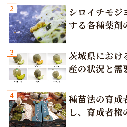
2
シロイチモジ
する各種薬剤
3
茨城県におけ
産の状況と需
取り組み
4
種苗法の育成
し、育成者権
生しないよう