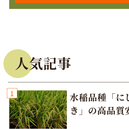
人気記事
1
水稲品種「に
き」の高品質
培方法